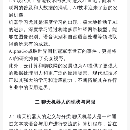
1.3
现代人工智能技术的发展
进入
21
世纪
，
随着互
联网的普及和大数据的涌现
，
AI
技术迎来了新的发
展机遇
。
机器学习尤其是深度学习的出现
，
极大地推动了
AI
的进步
。
深度学习通过构建多层神经网络模型
，
能
够在图像识别
、
语音识别和自然语言处理等领域取
得前所未有的成就
。
AlphaGo
战胜世界围棋冠军李世石的事件
，
更是将
AI
的研究推向了公众视野
。
此外
，
云计算和物联网的发展也为
AI
提供了更强大
的数据处理能力和更广泛的应用场景
。
现代
AI
技术
正以其强大的学习和适应能力
，
不断拓展其在各行
各业中的应用边界
。
二
聊天机器人的现状与局限
2.1
聊天机器人的定义与分类
聊天机器人是一种通
过文本或语音与用户进行交流的计算机程序
，
旨在