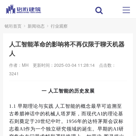
铭珩首页
新闻动态
行业观察
人工智能革命的影响将不再仅限于聊天机器
人
作者：MH
更新时间：2025-03-04 11:28:14
点击数：
3241
一 人工智能的历史发展
1.1
早期理论与实践
人工智能的概念最早可追溯至
古希腊神话中的机械人塔罗斯
，
而现代
AI
的理论基
石则奠定于
20
世纪中叶
。
1956
年的达特茅斯会议标
志着
AI
作为一个独立研究领域的诞生
。
早期的
AI
研