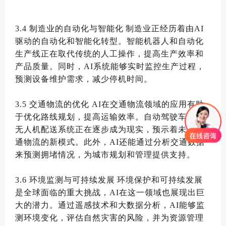
3.4
制造业的自动化与智能化
制造业正经历着由
AI
驱动的自动化和智能化转型
。
智能机器人和自动化
生产线正在取代传统的人工操作
，
提高生产效率和
产品质量
。
同时
，
AI
系统能够实时监控生产过程
，
预测设备维护需求
，
减少停机时间
。
3.5
交通物流的优化
AI
在交通物流领域的应用有助
于优化路线规划
，
提高运输效率
。
自动驾驶车辆和
无人机配送系统正在逐步成为现实
，
预示着未来交
通物流的新模式
。
此外
，
AI
还能通过分析交通数据
来预测拥堵情况
，
为城市规划和管理提供支持
。
3.6
环境监测与可持续发展
环境保护和可持续发展
是全球面临的重大挑战
，
AI
在这一领域也展现出巨
大的潜力
。
通过遥感技术和大数据分析
，
AI
能够监
测环境变化
，
评估自然灾害的风险
，
并为资源管理