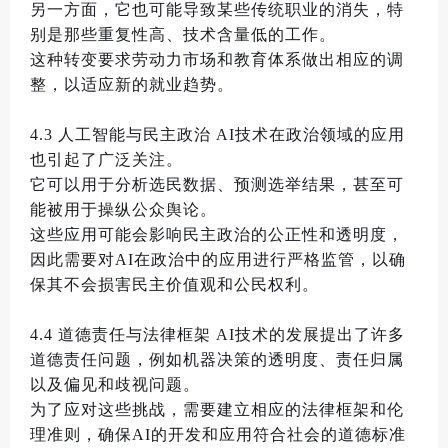
另一方面
，
它也可能导致某些传统职业的消失
，
特
别是那些重复性高
、
技术含量低的工作
。
这种转变要求劳动力市场和教育体系做出相应的调
整
，
以适应新的就业趋势
。
4.3
人工智能与民主政治
AI
技术在政治领域的应用
也引起了广泛关注
。
它可以用于分析选民数据
、
预测选举结果
，
甚至可
能被用于操纵公众舆论
。
这些应用可能会影响民主政治的公正性和透明度
，
因此需要对
AI
在政治中的应用进行严格监管
，
以确
保其不会损害民主价值观和公民权利
。
4.4
道德责任与法律框架
AI
技术的发展提出了许多
道德责任问题
，
例如机器决策的透明度
、
责任归属
以及偏见和歧视问题
。
为了应对这些挑战
，
需要建立相应的法律框架和伦
理准则
，
确保
AI
的开发和应用符合社会的道德标准