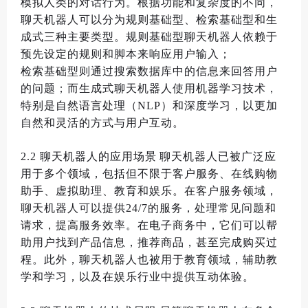
模拟人类的对话行为
。
根据功能和复杂度的不同
，
聊天机器人可以分为规则基础型
、
检索基础型和生
成式三种主要类型
。
规则基础型聊天机器人依赖于
预先设定的规则和脚本来响应用户输入
；
检索基础型则通过搜索数据库中的信息来回答用户
的问题
；
而生成式聊天机器人使用机器学习技术
，
特别是自然语言处理
（
NLP
）
和深度学习
，
以更加
自然和灵活的方式与用户互动
。
2.2
聊天机器人的应用场景
聊天机器人已被广泛应
用于多个领域
，
包括但不限于客户服务
、
在线购物
助手
、
虚拟助理
、
教育和娱乐
。
在客户服务领域
，
聊天机器人可以提供
24/7
的服务
，
处理常见问题和
请求
，
提高服务效率
。
在电子商务中
，
它们可以帮
助用户找到产品信息
，
推荐商品
，
甚至完成购买过
程
。
此外
，
聊天机器人也被用于教育领域
，
辅助教
学和学习
，
以及在娱乐行业中提供互动体验
。