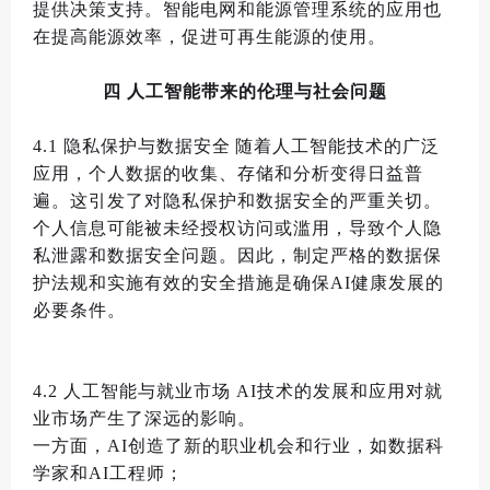
提供决策支持
。
智能电网和能源管理系统的应用也
在提高能源效率
，
促进可再生能源的使用
。
四
人工智能带来的伦理与社会问题
4.1
隐私保护与数据安全
随着人工智能技术的广泛
应用
，
个人数据的收集
、
存储和分析变得日益普
遍
。
这引发了对隐私保护和数据安全的严重关切
。
个人信息可能被未经授权访问或滥用
，
导致个人隐
私泄露和数据安全问题
。
因此
，
制定严格的数据保
护法规和实施有效的安全措施是确保
AI
健康发展的
必要条件
。
4.2
人工智能与就业市场
AI
技术的发展和应用对就
业市场产生了深远的影响
。
一方面
，
AI
创造了新的职业机会和行业
，
如数据科
学家和
AI
工程师
；