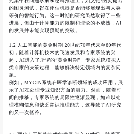
究集中在问题求解和逻辑推理上
，
如艾伦
·
图灵提出
的图灵测试
，
旨在评估机器是否能够展现出与人类
等价的智能行为
。
这一时期的研究虽然取得了一些
进展
，
但由于计算能力的限制和理论的不成熟
，
AI
的发展并未能实现预期的突破
。
1.2
人工智能的黄金时期
20
世纪
70
年代末至
80
年代
初
，
随着计算机技术的飞速发展和专家系统的兴
起
，
AI
进入了所谓的
“
黄金时期
”。
专家系统模拟人
类专家的决策过程
，
能够解决特定领域内的复杂问
题
。
例如
，
MYCIN
系统在医学诊断领域的成功应用
，
展
示了
AI
在处理专业知识方面的潜力
。
然而
，
随着时
间的推移
，
专家系统的局限性逐渐显现
，
如难以处
理模糊信息和缺乏常识推理能力
，
这导致了
AI
研究
的又一次低谷
。