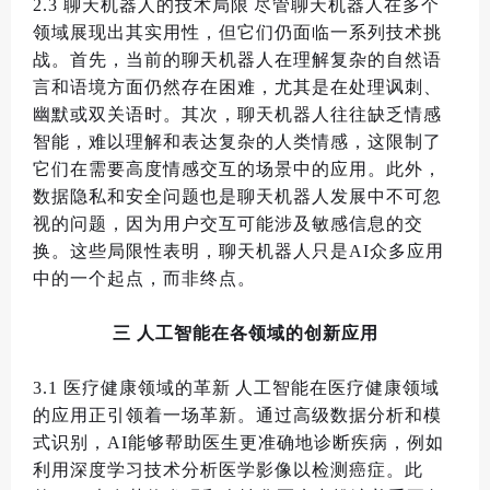
2.3
聊天机器人的技术局限
尽管聊天机器人在多个
领域展现出其实用性
，
但它们仍面临一系列技术挑
战
。
首先
，
当前的聊天机器人在理解复杂的自然语
言和语境方面仍然存在困难
，
尤其是在处理讽刺
、
幽默或双关语时
。
其次
，
聊天机器人往往缺乏情感
智能
，
难以理解和表达复杂的人类情感
，
这限制了
它们在需要高度情感交互的场景中的应用
。
此外
，
数据隐私和安全问题也是聊天机器人发展中不可忽
视的问题
，
因为用户交互可能涉及敏感信息的交
换
。
这些局限性表明
，
聊天机器人只是
AI
众多应用
中的一个起点
，
而非终点
。
三
人工智能在各领域的创新应用
3.1
医疗健康领域的革新
人工智能在医疗健康领域
的应用正引领着一场革新
。
通过高级数据分析和模
式识别
，
AI
能够帮助医生更准确地诊断疾病
，
例如
利用深度学习技术分析医学影像以检测癌症
。
此