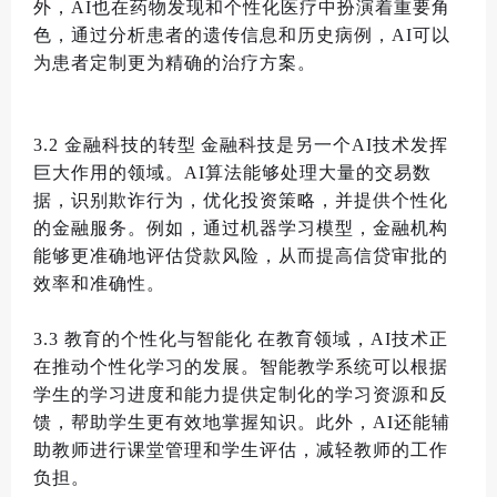
外
，
AI
也在药物发现和个性化医疗中扮演着重要角
色
，
通过分析患者的遗传信息和历史病例
，
AI
可以
为患者定制更为精确的治疗方案
。
3.2
金融科技的转型
金融科技是另一个
AI
技术发挥
巨大作用的领域
。
AI
算法能够处理大量的交易数
据
，
识别欺诈行为
，
优化投资策略
，
并提供个性化
的金融服务
。
例如
，
通过机器学习模型
，
金融机构
能够更准确地评估贷款风险
，
从而提高信贷审批的
效率和准确性
。
3.3
教育的个性化与智能化
在教育领域
，
AI
技术正
在推动个性化学习的发展
。
智能教学系统可以根据
学生的学习进度和能力提供定制化的学习资源和反
馈
，
帮助学生更有效地掌握知识
。
此外
，
AI
还能辅
助教师进行课堂管理和学生评估
，
减轻教师的工作
负担
。